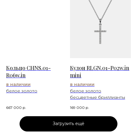
Кольцо CHNS.01-
Кулон RLGN.01-P02w.in
R06w.in
mini
в наличии
в наличии
белое золото
белое золото
бесцветные бриллианты
667 000
р.
169 000
р.
Загрузить ещё