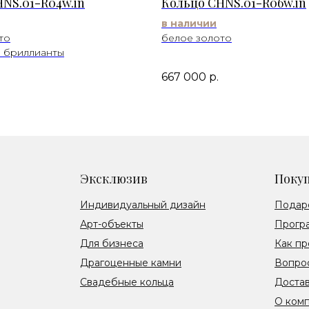
NS.01-R04w.in
Кольцо CHNS.01-R06w.in
в наличии
то
белое золото
 бриллианты
667 000
р.
Эксклюзив
Поку
Индивидуальный дизайн
Подар
Арт-объекты
Прогр
Для бизнеса
Как пр
Драгоценные камни
Вопрос
Свадебные кольца
Достав
О ком