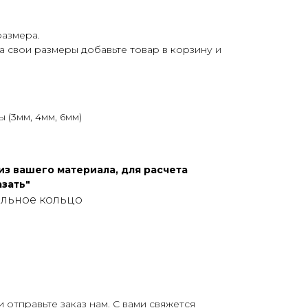
размера.
а свои размеры добавьте товар в корзину и
 (3мм, 4мм, 6мм)
з вашего материала, для расчета
зать"
альное кольцо
о
отправьте заказ нам. С вами свяжется