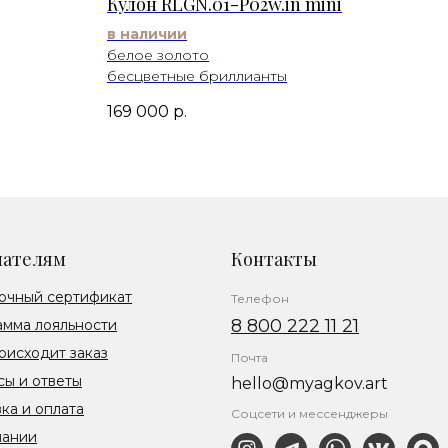
Кулон RLGN.01-P02w.in mini
в наличии
белое золото
бесцветные бриллианты
169 000
р.
пателям
Контакты
очный сертификат
Телефон
8 800 222 11 21
амма лояльности
оисходит заказ
Почта
ы и ответы
hello@myagkov.art
ка и оплата
Соцсети и мессенджеры
пании