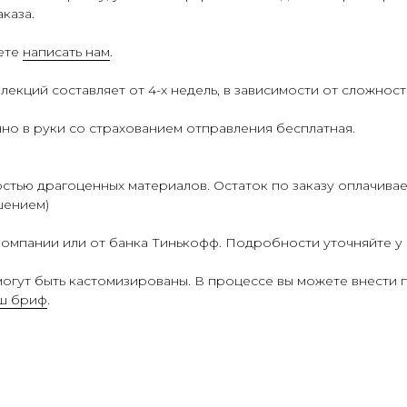
каза.
жете
написать нам
.
екций составляет от 4-х недель, в зависимости от сложност
но в руки со страхованием отправления бесплатная.
тью драгоценных материалов. Остаток по заказу оплачивает
шением)
 компании или от банка Тинькофф. Подробности уточняйте 
огут быть кастомизированы. В процессе вы можете внести п
аш бриф
.