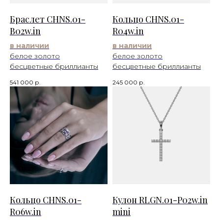
Браслет CHNS.01-
Кольцо CHNS.01-
B02w.in
R04w.in
в наличии
в наличии
белое золото
белое золото
бесцветные бриллианты
бесцветные бриллианты
541 000
р.
245 000
р.
Кольцо CHNS.01-
Кулон RLGN.01-P02w.in
R06w.in
mini