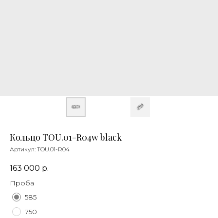
Кольцо TOU.01-R04w black
Артикул:
TOU.01-R04
163 000
р.
Проба
585
750