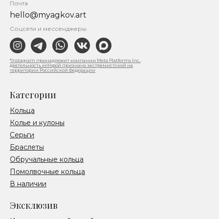
Почта
hello@myagkov.art
Соцсети и мессенджеры
*Instagram принадлежит компании Meta Platforms Inc.,
деятельность которой признана экстремистской на
территории Российской Федерации
Категории
Кольца
Колье и кулоны
Серьги
Браслеты
Обручальные кольца
Помолвочные кольца
В наличии
Эксклюзив