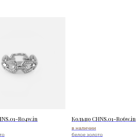
NS.01-R04w.in
Кольцо CHNS.01-R06w.in
в наличии
то
белое золото