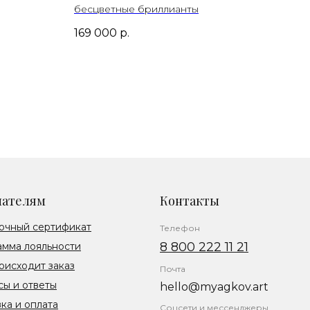
бесцветные бриллианты
169 000
р.
пателям
Контакты
очный сертификат
Телефон
8 800 222 11 21
амма лояльности
оисходит заказ
Почта
ы и ответы
hello@myagkov.art
ка и оплата
Соцсети и мессенджеры