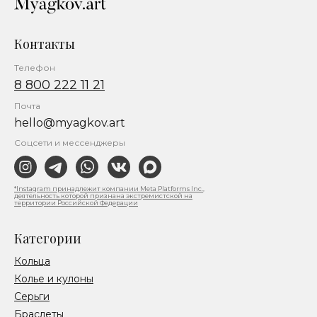
Контакты
Телефон
8 800 222 11 21
Почта
hello@myagkov.art
Соцсети и мессенджеры
*Instagram принадлежит компании Meta Platforms Inc.,
деятельность которой признана экстремистской на
территории Российской Федерации
Категории
Кольца
Колье и кулоны
Серьги
Браслеты