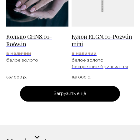
Кольцо CHNS.01-
Кулон RLGN.01-P02w.in
R06w.in
mini
в наличии
в наличии
белое золото
белое золото
бесцветные бриллианты
667 000
р.
169 000
р.
Загрузить ещё