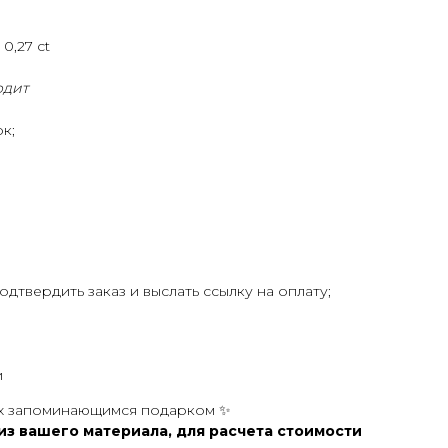
0,27 ct
одит
к;
дтвердить заказ и выслать ссылку на оплату;
и
их запоминающимся подарком ✨
з вашего материала, для расчета стоимости