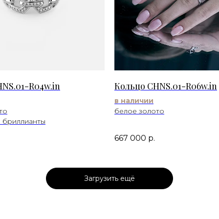
NS.01-R04w.in
Кольцо CHNS.01-R06w.in
в наличии
то
белое золото
 бриллианты
667 000
р.
Загрузить ещё