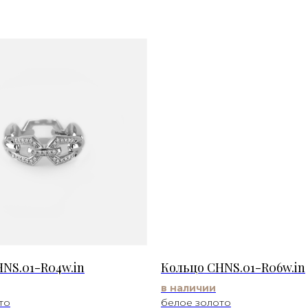
NS.01-R04w.in
Кольцо CHNS.01-R06w.in
в наличии
то
белое золото