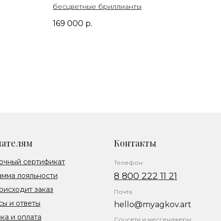
бесцветные бриллианты
169 000
р.
пателям
Контакты
очный сертификат
Телефон
8 800 222 11 21
амма лояльности
оисходит заказ
Почта
ы и ответы
hello@myagkov.art
ка и оплата
Соцсети и мессенджеры