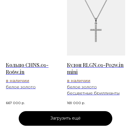
Кольцо CHNS.01-
Кулон RLGN.01-P02w.in
R06w.in
mini
в наличии
в наличии
белое золото
белое золото
бесцветные бриллианты
667 000
р.
169 000
р.
Загрузить ещё