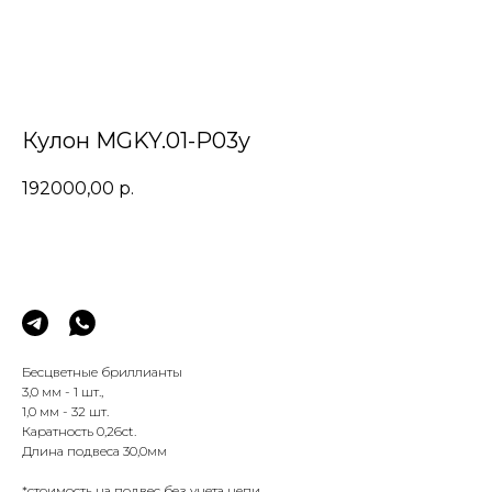
Кулон MGKY.01-P03y
192000,00
р.
Заказать
Бесцветные бриллианты
3,0 мм - 1 шт.,
1,0 мм - 32 шт.
Каратность 0,26сt.
Длина подвеса 30,0мм
*стоимость на подвес без учета цепи