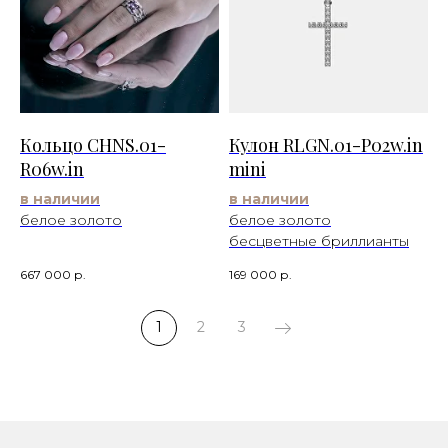
Кольцо CHNS.01-
Кулон RLGN.01-P02w.in
R06w.in
mini
в наличии
в наличии
белое золото
белое золото
бесцветные бриллианты
667 000
р.
169 000
р.
1
2
3