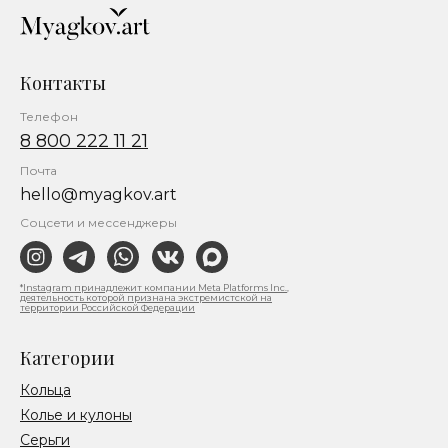
Контакты
Телефон
8 800 222 11 21
Почта
hello@myagkov.art
Соцсети и мессенджеры
*Instagram принадлежит компании Meta Platforms Inc.,
деятельность которой признана экстремистской на
территории Российской Федерации
Категории
Кольца
Колье и кулоны
Серьги