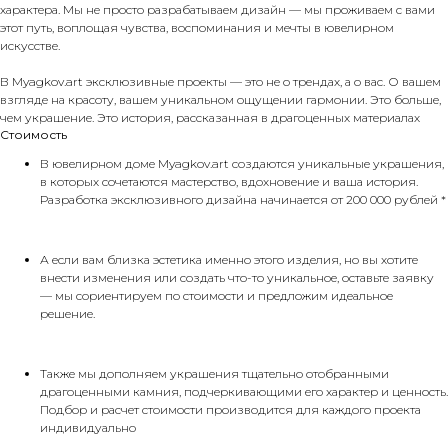
характера. Мы не просто разрабатываем дизайн — мы проживаем с вами
этот путь, воплощая чувства, воспоминания и мечты в ювелирном
искусстве.
В Myagkov.art эксклюзивные проекты — это не о трендах, а о вас. О вашем
взгляде на красоту, вашем уникальном ощущении гармонии. Это больше,
чем украшение. Это история, рассказанная в драгоценных материалах
Стоимость
В ювелирном доме Myagkov.art создаются уникальные украшения,
в которых сочетаются мастерство, вдохновение и ваша история.
Разработка эксклюзивного дизайна начинается от 200 000 рублей *
А если вам близка эстетика именно этого изделия, но вы хотите
внести изменения или создать что-то уникальное, оставьте заявку
— мы сориентируем по стоимости и предложим идеальное
решение.
Также мы дополняем украшения тщательно отобранными
драгоценными камния, подчеркивающими его характер и ценность.
Подбор и расчет стоимости производится для каждого проекта
индивидуально