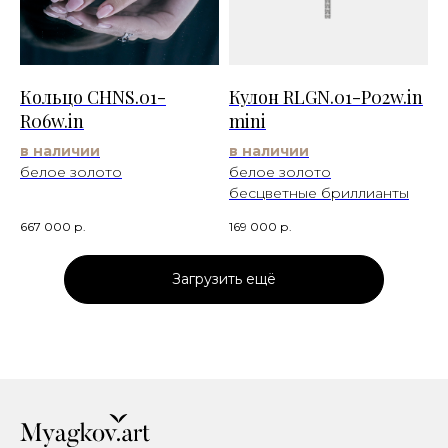
Кольцо CHNS.01-
Кулон RLGN.01-P02w.in
R06w.in
mini
в наличии
в наличии
белое золото
белое золото
бесцветные бриллианты
667 000
р.
169 000
р.
Загрузить ещё