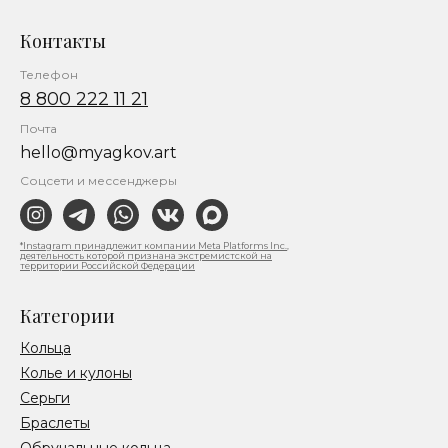
Контакты
Телефон
8 800 222 11 21
Почта
hello@myagkov.art
Соцсети и мессенджеры
*Instagram принадлежит компании Meta Platforms Inc.,
деятельность которой признана экстремистской на
территории Российской Федерации
Категории
Кольца
Колье и кулоны
Серьги
Браслеты
Обручальные кольца