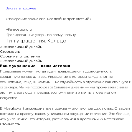
Заказать похожее
«Намерение воина сильнее любых препятствий.»
•Желтое золото
•Гравированные узоры по всему кольцу
Тип украшения: Кольцо
Эксклюзивный дизайн
Стоимость
Сроки изготовления
Эксклюзивный дизайн
Ваше украшение — ваша история
Представьте момент, когда идея превращается в драгоценность,
созданную только для вас. Украшение, в котором каждая линия
осмысленна, каждый камень — не случайность, а отражение вашего вкуса и
характера. Мы не просто разрабатываем дизайн — мы проживаем с вами
этот путь, воплощая чувства, воспоминания и мечты в ювелирном
искусстве.
В Myagkov.art эксклюзивные проекты — это не о трендах, а о вас. О вашем
взгляде на красоту, вашем уникальном ощущении гармонии. Это больше,
чем украшение. Это история, рассказанная в драгоценных материалах
Стоимость