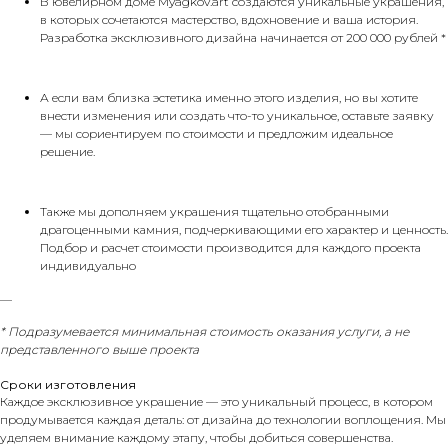
В ювелирном доме Myagkov.art создаются уникальные украшения,
в которых сочетаются мастерство, вдохновение и ваша история.
Разработка эксклюзивного дизайна начинается от 200 000 рублей *
А если вам близка эстетика именно этого изделия, но вы хотите
внести изменения или создать что-то уникальное, оставьте заявку
— мы сориентируем по стоимости и предложим идеальное
решение.
Также мы дополняем украшения тщательно отобранными
драгоценными камния, подчеркивающими его характер и ценность.
Подбор и расчет стоимости производится для каждого проекта
индивидуально
__
*
Подразумевается минимальная стоимость оказания услуги, а не
представленного выше проекта
Сроки изготовления
Каждое эксклюзивное украшение — это уникальный процесс, в котором
продумывается каждая деталь: от дизайна до технологии воплощения. Мы
уделяем внимание каждому этапу, чтобы добиться совершенства.