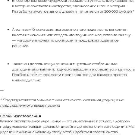
В ювелирном доме Myagkov.art создаются уникальные украшения,
в которых сочетаются мастерство, вдохновение и ваша история.
Разработка эксклюзивного дизайна начинается от 200 000 рублей *
А если вам близка эстетика именно этого изделия, но вы хотите
внести изменения или создать что-то уникальное, оставьте заявку
— мы сориентируем по стоимости и предложим идеальное
решение.
Также мы дополняем украшения тщательно отобранными
драгоценными камния, подчеркивающими его характер и ценность.
Подбор и расчет стоимости производится для каждого проекта
индивидуально
__
*
Подразумевается минимальная стоимость оказания услуги, а не
представленного выше проекта
Сроки изготовления
Каждое эксклюзивное украшение — это уникальный процесс, в котором
продумывается каждая деталь: от дизайна до технологии воплощения. Мы
уделяем внимание каждому этапу, чтобы добиться совершенства.