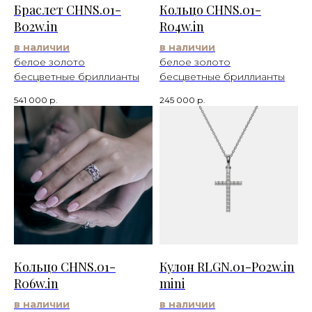
Браслет CHNS.01-
Кольцо CHNS.01-
B02w.in
R04w.in
в наличии
в наличии
белое золото
белое золото
бесцветные бриллианты
бесцветные бриллианты
541 000
р.
245 000
р.
Кольцо CHNS.01-
Кулон RLGN.01-P02w.in
R06w.in
mini
в наличии
в наличии