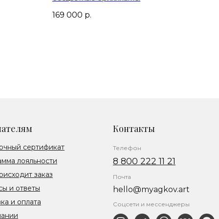
169 000
р.
пателям
Контакты
очный сертификат
Телефон
8 800 222 11 21
амма лояльности
оисходит заказ
Почта
ы и ответы
hello@myagkov.art
ка и оплата
Соцсети и мессенджеры
пании