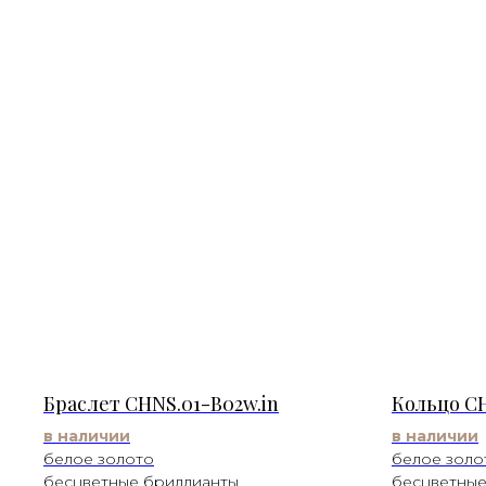
Браслет CHNS.01-B02w.in
Кольцо CH
в наличии
в наличии
белое золото
белое золо
бесцветные бриллианты
бесцветные