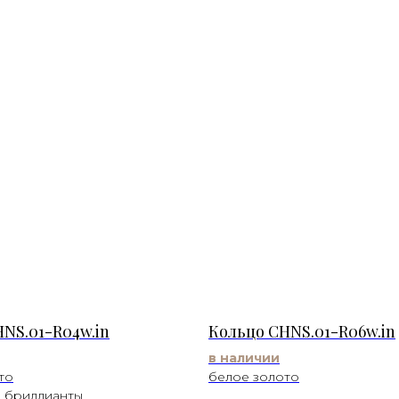
NS.01-R04w.in
Кольцо CHNS.01-R06w.in
в наличии
то
белое золото
 бриллианты