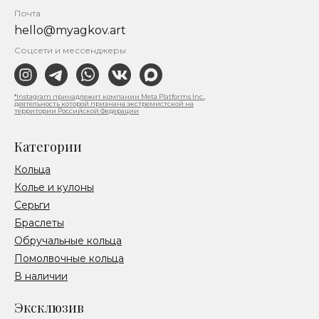
Почта
hello@myagkov.art
Соцсети и мессенджеры
*Instagram принадлежит компании Meta Platforms Inc.,
деятельность которой признана экстремистской на
территории Российской Федерации
Категории
Кольца
Колье и кулоны
Серьги
Браслеты
Обручальные кольца
Помолвочные кольца
В наличии
Эксклюзив