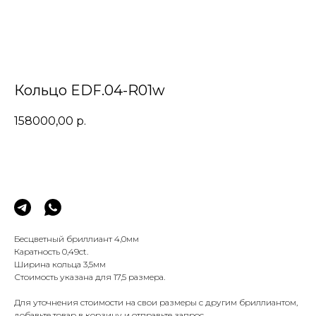
Кольцо EDF.04-R01w
158000,00
р.
Заказать
Бесцветный бриллиант 4,0мм
Каратность 0,49сt.
Ширина кольца 3,5мм
Стоимость указана для 17,5 размера.
Для уточнения стоимости на свои размеры с другим бриллиантом,
добавьте товар в корзину и отправьте запрос.