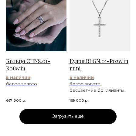
Кольцо CHNS.01-
Кулон RLGN.01-P02w.in
R06w.in
mini
в наличии
в наличии
белое золото
белое золото
бесцветные бриллианты
667 000
р.
169 000
р.
Загрузить ещё