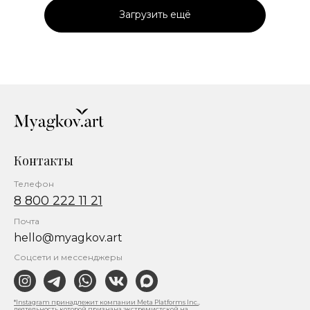
Загрузить ещё
Контакты
Телефон
8 800 222 11 21
Почта
hello@myagkov.art
Соцсети и мессенджеры
*Instagram принадлежит компании Meta Platforms Inc.,
деятельность которой признана экстремистской на