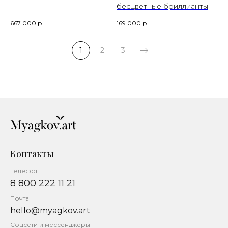
бесцветные бриллианты
667 000
р.
169 000
р.
1
2
3
Контакты
Телефон
8 800 222 11 21
Почта
hello@myagkov.art
Соцсети и мессенджеры