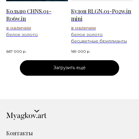
Кольцо CHNS.01-
Кулон RLGN.01-P02w.in
R06w.in
mini
в наличии
в наличии
белое золото
белое золото
бесцветные бриллианты
667 000
р.
169 000
р.
Загрузить ещё
Контакты