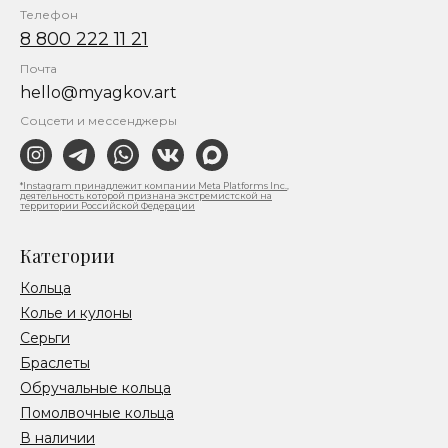
Телефон
8 800 222 11 21
Почта
hello@myagkov.art
Соцсети и мессенджеры
*Instagram принадлежит компании Meta Platforms Inc.,
деятельность которой признана экстремистской на
территории Российской Федерации
Категории
Кольца
Колье и кулоны
Серьги
Браслеты
Обручальные кольца
Помолвочные кольца
В наличии