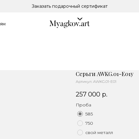
Заказать подарочный сертификат
лям
Серьги AWKG.01-E01y
Артикул:
AWKG.01-E01
257 000
р.
Проба
585
750
свой металл