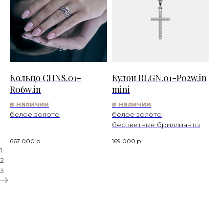
Кольцо CHNS.01-
Кулон RLGN.01-P02w.in
R06w.in
mini
в наличии
в наличии
белое золото
белое золото
бесцветные бриллианты
667 000
р.
169 000
р.
1
2
3