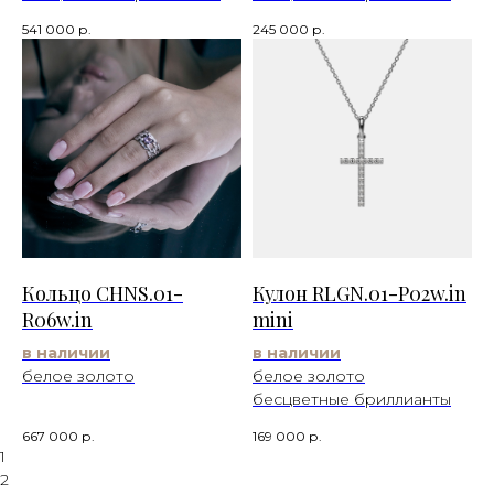
541 000
р.
245 000
р.
Кольцо CHNS.01-
Кулон RLGN.01-P02w.in
R06w.in
mini
в наличии
в наличии
белое золото
белое золото
бесцветные бриллианты
667 000
р.
169 000
р.
1
2