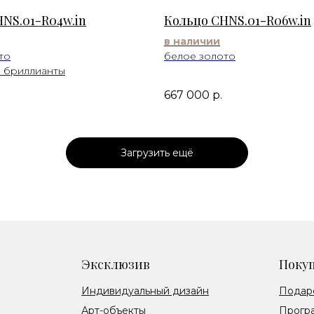
NS.01-R04w.in
Кольцо CHNS.01-R06w.in
в наличии
то
белое золото
 бриллианты
667 000
р.
Загрузить ещё
Эксклюзив
Поку
Индивидуальный дизайн
Подар
Арт-объекты
Прогр