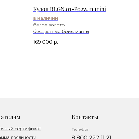
Кулон RLGN.01-P02w.in mini
в наличии
белое золото
бесцветные бриллианты
169 000
р.
пателям
Контакты
очный сертификат
Телефон
8 800 222 11 21
амма лояльности