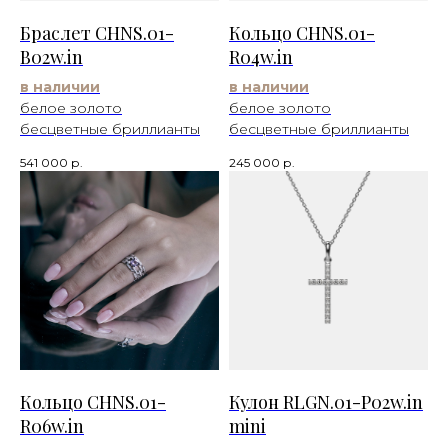
Браслет CHNS.01-
Кольцо CHNS.01-
B02w.in
R04w.in
в наличии
в наличии
белое золото
белое золото
бесцветные бриллианты
бесцветные бриллианты
541 000
р.
245 000
р.
Кольцо CHNS.01-
Кулон RLGN.01-P02w.in
R06w.in
mini