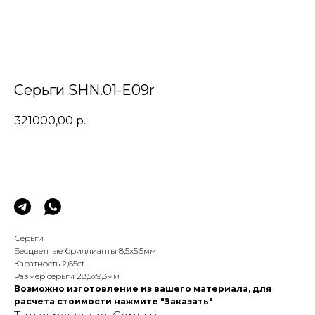
Серьги SHN.01-E09r
321000,00
р.
Заказать
Серьги
Бесцветные бриллианты 8,5х5,5мм
Каратность 2,65сt.
Размер серьги 28,5х9,3мм
Возможно изготовление из вашего материала, для
расчета стоимости нажмите "Заказать"