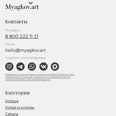
Контакты
Телефон
8 800 222 11 21
Почта
hello@myagkov.art
Соцсети и мессенджеры
*Instagram принадлежит компании Meta Platforms Inc.,
деятельность которой признана экстремистской на
территории Российской Федерации
Категории
Кольца
Колье и кулоны
Серьги