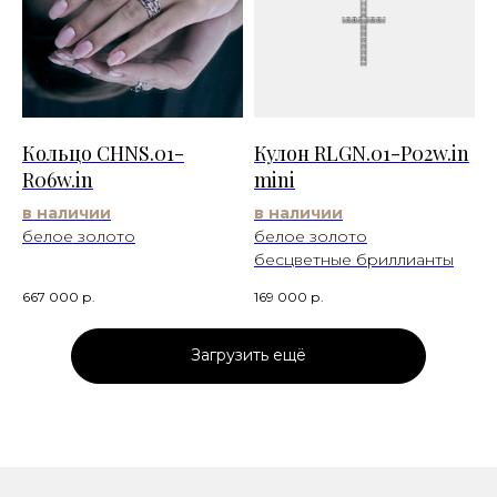
Кольцо CHNS.01-
Кулон RLGN.01-P02w.in
R06w.in
mini
в наличии
в наличии
белое золото
белое золото
бесцветные бриллианты
667 000
р.
169 000
р.
Загрузить ещё