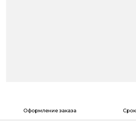
Оформление заказа
Срок
Выберите в каталоге понравившуюся модель, положите в к