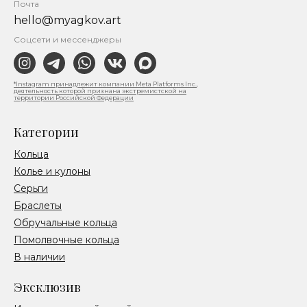
Почта
hello@myagkov.art
Соцсети и мессенджеры
*Instagram принадлежит компании Meta Platforms Inc.,
деятельность которой признана экстремистской на
территории Российской Федерации
Категории
Кольца
Колье и кулоны
Серьги
Браслеты
Обручальные кольца
Помолвочные кольца
В наличии
Эксклюзив