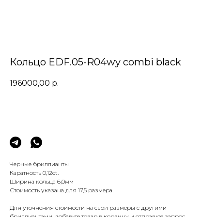
Кольцо EDF.05-R04wy combi black
196000,00
р.
Заказать
Черные бриллианты
Каратность 0,12сt.
Ширина кольца 6,0мм
Стоимость указана для 17,5 размера.
Для уточнения стоимости на свои размеры с другими
бриллиантами, добавьте товар в корзину и отправьте запрос.