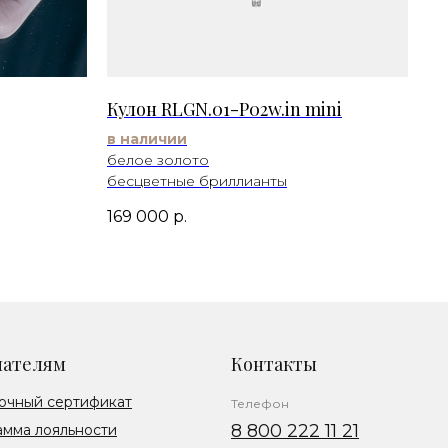
Кулон RLGN.01-P02w.in mini
в наличии
белое золото
бесцветные бриллианты
169 000
р.
пателям
Контакты
очный сертификат
Телефон
8 800 222 11 21
амма лояльности