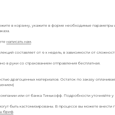
жите в корзину, укажите в форме необходимые параметры и 
каза.
жете
написать нам
.
екций составляет от 4-х недель, в зависимости от сложност
но в руки со страхованием отправления бесплатная.
тью драгоценных материалов. Остаток по заказу оплачивает
шением)
 компании или от банка Тинькофф. Подробности уточняйте 
огут быть кастомизированы. В процессе вы можете внести п
аш бриф
.