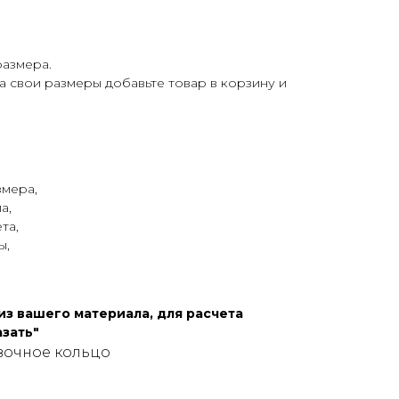
размера.
а свои размеры добавьте товар в корзину и
змера,
а,
та,
ы,
з вашего материала, для расчета
зать"
вочное кольцо
о