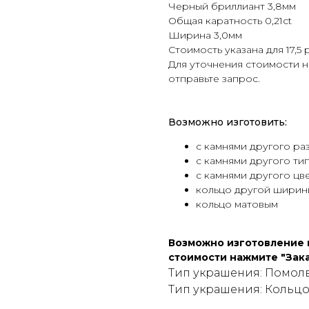
Черный бриллиант 3,8мм
Общая каратность 0,21ct
Ширина 3,0мм
Стоимость указана для 17,5 
Для уточнения стоимости н
отправьте запрос.
Возможно изготовить:
с камнями другого ра
с камнями другого тип
с камнями другого цве
кольцо другой ширин
кольцо матовым
Возможно изготовление и
стоимости нажмите "Зака
Тип украшения: Помол
Тип украшения: Кольц