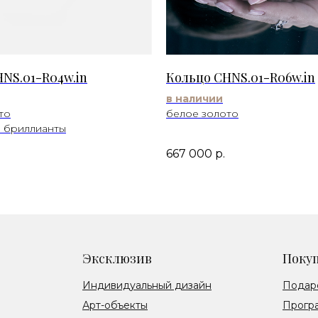
NS.01-R04w.in
Кольцо CHNS.01-R06w.in
в наличии
то
белое золото
 бриллианты
667 000
р.
Эксклюзив
Поку
Индивидуальный дизайн
Подар
Арт-объекты
Прогр